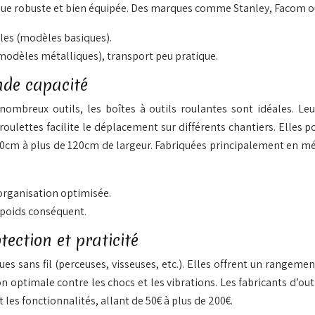
que robuste et bien équipée. Des marques comme Stanley, Facom ou
les (modèles basiques).
dèles métalliques), transport peu pratique.
ande capacité
nombreux outils, les boîtes à outils roulantes sont idéales. L
x roulettes facilite le déplacement sur différents chantiers. Elle
0cm à plus de 120cm de largeur. Fabriquées principalement en méta
 organisation optimisée.
 poids conséquent.
otection et praticité
s sans fil (perceuses, visseuses, etc.). Elles offrent un rangemen
optimale contre les chocs et les vibrations. Les fabricants d’ou
 les fonctionnalités, allant de 50€ à plus de 200€.