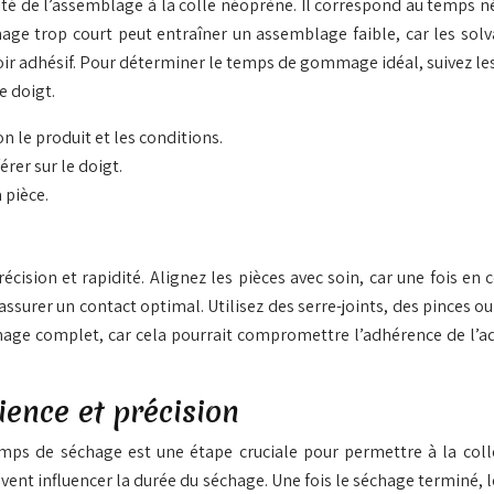
 de l’assemblage à la colle néoprène. Il correspond au temps néce
e trop court peut entraîner un assemblage faible, car les solv
 adhésif. Pour déterminer le temps de gommage idéal, suivez les ins
e doigt.
 le produit et les conditions.
érer sur le doigt.
 pièce.
ision et rapidité. Alignez les pièces avec soin, car une fois en co
ssurer un contact optimal. Utilisez des serre-joints, des pinces o
chage complet, car cela pourrait compromettre l’adhérence de l’a
ience et précision
emps de séchage est une étape cruciale pour permettre à la col
ent influencer la durée du séchage. Une fois le séchage terminé, 