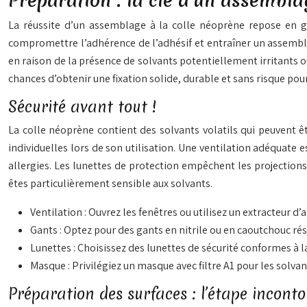
Préparation : la clé d’un assembla
La réussite d’un assemblage à la colle néoprène repose en g
compromettre l’adhérence de l’adhésif et entraîner un assembla
en raison de la présence de solvants potentiellement irritants 
chances d’obtenir une fixation solide, durable et sans risque pou
Sécurité avant tout !
La colle néoprène contient des solvants volatils qui peuvent ê
individuelles lors de son utilisation. Une ventilation adéquate 
allergies. Les lunettes de protection empêchent les projections 
êtes particulièrement sensible aux solvants.
Ventilation : Ouvrez les fenêtres ou utilisez un extracteur d’
Gants : Optez pour des gants en nitrile ou en caoutchouc rés
Lunettes : Choisissez des lunettes de sécurité conformes à 
Masque : Privilégiez un masque avec filtre A1 pour les solva
Préparation des surfaces : l’étape incont