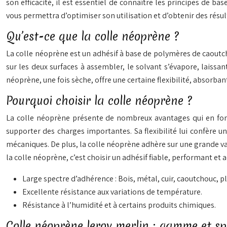
son efficacité, il est essentiel de connaître les principes de b
vous permettra d’optimiser son utilisation et d’obtenir des résul
Qu’est-ce que la colle néoprène ?
La colle néoprène est un adhésif à base de polymères de caoutch
sur les deux surfaces à assembler, le solvant s’évapore, laissan
néoprène, une fois sèche, offre une certaine flexibilité, absorba
Pourquoi choisir la colle néoprène ?
La colle néoprène présente de nombreux avantages qui en font u
supporter des charges importantes. Sa flexibilité lui confère u
mécaniques. De plus, la colle néoprène adhère sur une grande var
la colle néoprène, c’est choisir un adhésif fiable, performant et
Large spectre d’adhérence : Bois, métal, cuir, caoutchouc, 
Excellente résistance aux variations de température.
Résistance à l’humidité et à certains produits chimiques.
Colle néoprène leroy merlin : gamme et spé