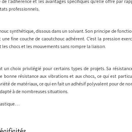
ase de l’adhérence et les avantages spécifiques qu’elle offre par
tats professionnels.
ouc synthétique, dissous dans un solvant. Son principe de fonctio
t une fine couche de caoutchouc adhérent. C’est la pression exercé
nt les chocs et les mouvements sans rompre la liaison.
n choix privilégié pour certains types de projets. Sa résistanc
ne bonne résistance aux vibrations et aux chocs, ce qui est part
iété de matériaux, ce qui en fait un adhésif polyvalent pour de no
 adapté à de nombreuses situations.
plastique…
cificités