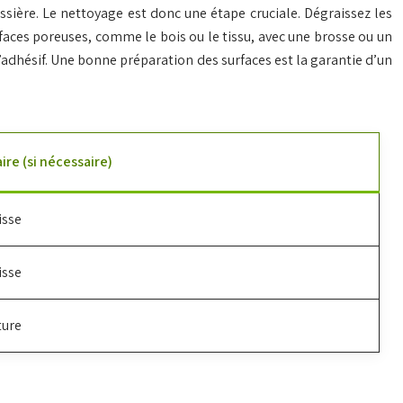
sière. Le nettoyage est donc une étape cruciale. Dégraissez les
faces poreuses, comme le bois ou le tissu, avec une brosse ou un
 l’adhésif. Une bonne préparation des surfaces est la garantie d’un
re (si nécessaire)
isse
isse
ture