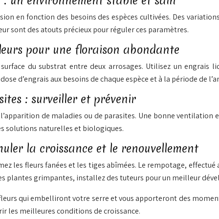
é : un environnement stable et sain
sion en fonction des besoins des espèces cultivées. Des variatio
teur sont des atouts précieux pour réguler ces paramètres.
s fleurs pour une floraison abondante
surface du substrat entre deux arrosages. Utilisez un engrais li
 dose d’engrais aux besoins de chaque espèce et à la période de l’a
ites : surveiller et prévenir
l’apparition de maladies ou de parasites. Une bonne ventilation 
es solutions naturelles et biologiques.
muler la croissance et le renouvellement
imez les fleurs fanées et les tiges abîmées. Le rempotage, effectu
 les plantes grimpantes, installez des tuteurs pour un meilleur dé
s fleurs qui embelliront votre serre et vous apporteront des momen
rir les meilleures conditions de croissance.