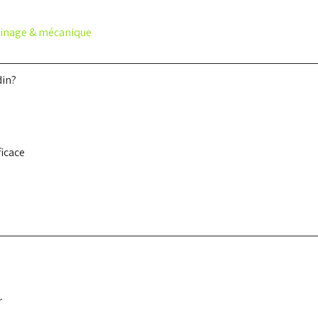
ardinage & mécanique
din?
ficace
r