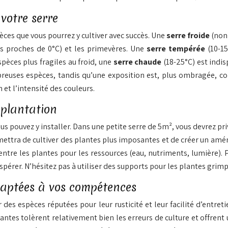
 votre serre
èces que vous pourrez y cultiver avec succès. Une
serre froide
(non
s proches de 0°C) et les primevères. Une
serre tempérée
(10-1
spèces plus fragiles au froid, une
serre chaude
(18-25°C) est indi
reuses espèces, tandis qu’une exposition est, plus ombragée, con
 et l’intensité des couleurs.
e plantation
us pouvez y installer. Dans une petite serre de 5m², vous devrez p
ettra de cultiver des plantes plus imposantes et de créer un amén
entre les plantes pour les ressources (eau, nutriments, lumière).
pérer. N’hésitez pas à utiliser des supports pour les plantes grimpa
adaptées à vos compétences
es espèces réputées pour leur rusticité et leur facilité d’entreti
lantes tolèrent relativement bien les erreurs de culture et offrent