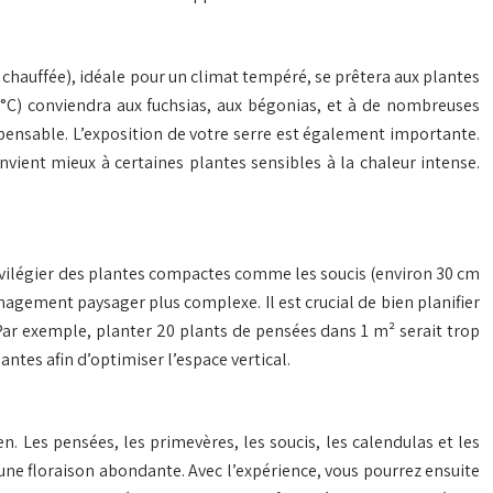
 chauffée), idéale pour un climat tempéré, se prêtera aux plantes
5°C) conviendra aux fuchsias, aux bégonias, et à de nombreuses
spensable. L’exposition de votre serre est également importante.
vient mieux à certaines plantes sensibles à la chaleur intense.
rivilégier des plantes compactes comme les soucis (environ 30 cm
agement paysager plus complexe. Il est crucial de bien planifier
 Par exemple, planter 20 plants de pensées dans 1 m² serait trop
ntes afin d’optimiser l’espace vertical.
en. Les pensées, les primevères, les soucis, les calendulas et les
 une floraison abondante. Avec l’expérience, vous pourrez ensuite