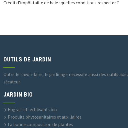
Crédit d’impôt taille de haie : quelles conditions respecter ?
OUTILS DE JARDIN
Outre le savoir-faire, le jardinage nécessite aussi des outils adé
sécateur.
JARDIN BIO
Engrais et fertilisants bio
Produits phytosanitaires et auxiliaires
La bonne composition de plantes