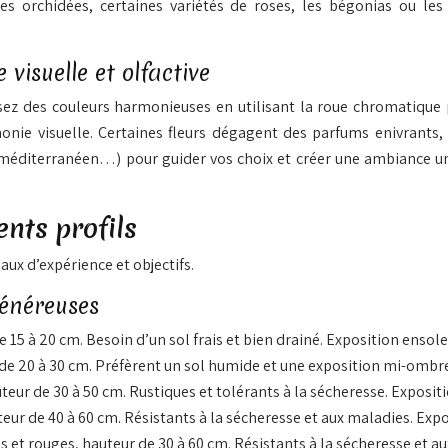
es orchidées, certaines variétés de roses, les bégonias ou les
visuelle et olfactive
ssez des couleurs harmonieuses en utilisant la roue chromatique
onie visuelle. Certaines fleurs dégagent des parfums enivrants,
n méditerranéen…) pour guider vos choix et créer une ambiance uni
nts profils
ux d’expérience et objectifs.
généreuses
 15 à 20 cm. Besoin d’un sol frais et bien drainé. Exposition ensol
r de 20 à 30 cm. Préfèrent un sol humide et une exposition mi-ombr
teur de 30 à 50 cm. Rustiques et tolérants à la sécheresse. Expositi
eur de 40 à 60 cm. Résistants à la sécheresse et aux maladies. Expo
s et rouges, hauteur de 30 à 60 cm. Résistants à la sécheresse et a