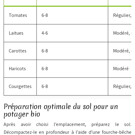
Tomates
6-8
Régulier, 
Laitues
4-6
Modéré, ré
Carottes
6-8
Modéré, ré
Haricots
6-8
Modéré
Courgettes
6-8
Régulier, 
Préparation optimale du sol pour un
potager bio
Après avoir choisi l’emplacement, préparez le sol.
Décompactez-le en profondeur à l’aide d’une fourche-bêche