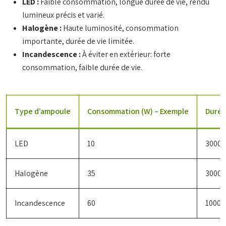
LED :
Faible consommation, longue durée de vie, rendu
lumineux précis et varié.
Halogène :
Haute luminosité, consommation
importante, durée de vie limitée.
Incandescence :
À éviter en extérieur: forte
consommation, faible durée de vie.
Type d’ampoule
Consommation (W) – Exemple
Durée
LED
10
30000
Halogène
35
3000
Incandescence
60
1000