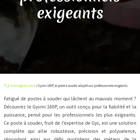
exigeants
/
Jardinage et outils
/ Gysmi 160P, le poste à souder adapté aux professionnels exigeants
Fatigué de postes à souder qui lâchent au mauvais moment ?
Découvrez le Gysmi 160P, un outil conçu pour la fiabilité et la
puissance, pensé pour les professionnels les plus exigeants.
Ce poste à souder, fruit de l’expertise de Gys, est une solution
complète qui allie robustesse, précision et polyvalence,
répondant ainsi aux défis quotidiens des métiers de la