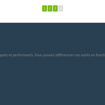
1
2
3
4
quats et performants. Vous pouvez différencier ces outils en fonctio